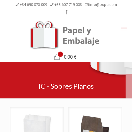
+34 690 073 009
+33 607 719 003
info@pcpc.com
0
0,00 €
IC - Sobres Planos