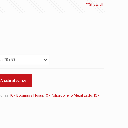
Show all
Añadir al carrito
orías:
IC - Bobinas y Hojas
,
IC - Polipropileno Metalizado
,
IC -