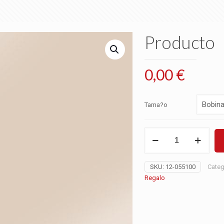
Producto
0,00
€
Tama?o
Producto
cantidad
SKU:
12-055100
Categ
Regalo