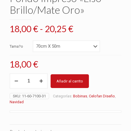
Brillo/Mate Oro»
Rango
18,00
€
-
20,25
€
de
precios:
Tama?o
desde
18,00 €
18,00
€
hasta
Bobina
20,25 €
Añadir al carrito
Polipropileno
Fondo
Impreso
SKU:
11-60-7100-31
Categorías:
Bobinas
,
Celofan Diseño
,
"Liso
Navidad
Brillo/Mate
Oro"
cantidad