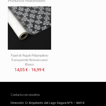
Productos relacionados
Papel de Regalo Polipropileno
Transparente Rennaissance
Blanco
Rango
14,05
€
-
16,99
€
de
precios:
desde
14,05 €
hasta
Contacta con nosotros
16,99 €
Dirección: C/ Arquitecto del Lago Segura Nº5 – 46014