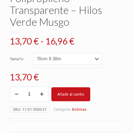
Transparente – Hilos
Verde Musgo
Rango
13,70
€
-
16,96
€
de
precios:
Tama?o
desde
13,70 €
13,70
€
hasta
Papel
16,96 €
Añadir al carrito
de
Regalo
Polipropileno
SKU:
11-31-5530-21
Categoría:
Bobinas
Transparente
-
Hilos
Verde