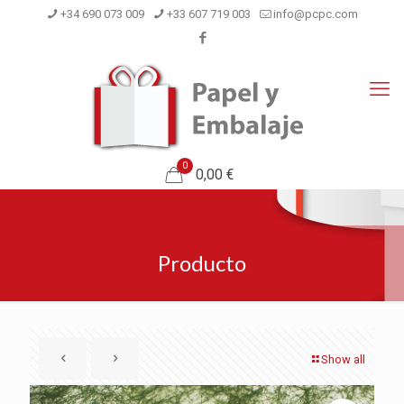
+34 690 073 009
+33 607 719 003
info@pcpc.com
0
0,00 €
Producto
Show all