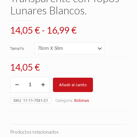
Lunares Blancos.
Rango
14,05
€
-
16,99
€
de
precios:
Tama?o
desde
14,05 €
14,05
€
hasta
Papel
16,99 €
Añadir al carrito
de
Regalo
Transparente
SKU:
11-11-7531-21
Categoría:
Bobinas
con
Topos-
Lunares
Blancos.
cantidad
Productos relacionados