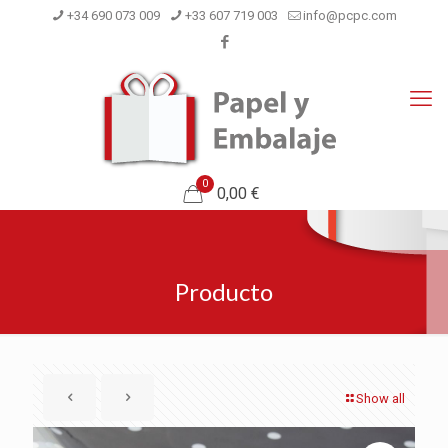
+34 690 073 009
+33 607 719 003
info@pcpc.com
0
0,00 €
Producto
Show all