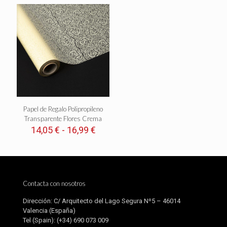
Papel de Regalo Polipropileno
Transparente Flores Crema
Rango
14,05
€
-
16,99
€
de
precios:
desde
14,05 €
hasta
Contacta con nosotros
16,99 €
Dirección: C/ Arquitecto del Lago Segura Nº5 – 46014
Valencia (España)
Tel (Spain):
(+34) 690 073 009