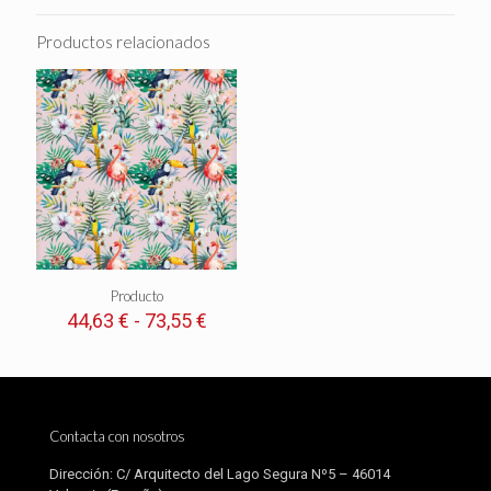
Productos relacionados
Producto
Rango
44,63
€
-
73,55
€
de
precios:
desde
44,63 €
hasta
Contacta con nosotros
73,55 €
Dirección: C/ Arquitecto del Lago Segura Nº5 – 46014