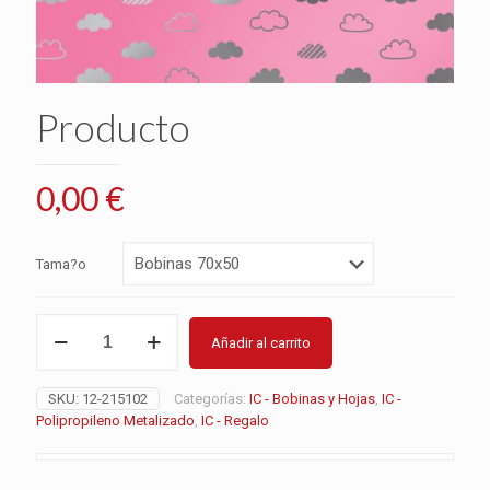
Producto
0,00
€
Tama?o
Producto
Añadir al carrito
cantidad
SKU:
12-215102
Categorías:
IC - Bobinas y Hojas
,
IC -
Polipropileno Metalizado
,
IC - Regalo