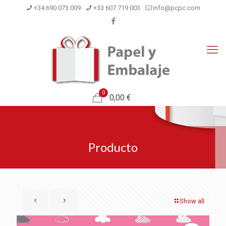
+34 690 073 009
+33 607 719 003
info@pcpc.com
0
0,00 €
Producto
Show all