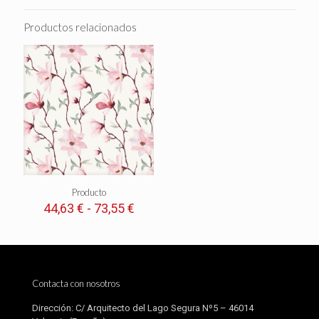
Productos relacionados
Producto
Rango
44,63
€
-
73,55
€
de
precios:
desde
44,63 €
hasta
Contacta con nosotros
73,55 €
Dirección: C/ Arquitecto del Lago Segura Nº5 – 46014