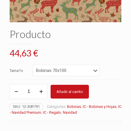
Producto
44,63
€
Tama?o
Producto
Añadir al carrito
cantidad
SKU:
12-30R791
Categorías:
Bobinas
,
IC - Bobinas y Hojas
,
IC
- Navidad Premium
,
IC - Regalo
,
Navidad