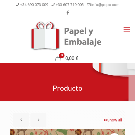
+34 690 073 009
+33 607 719 003
info@pcpc.com
0
0,00 €
Producto
Show all