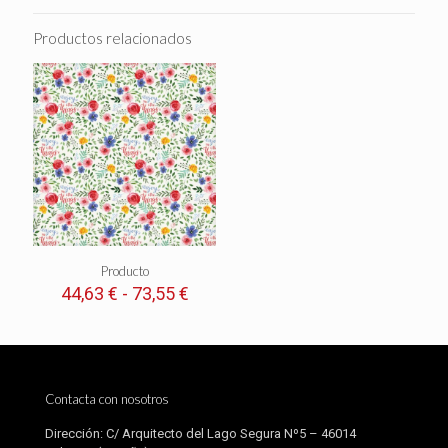
Productos relacionados
Producto
Rango
44,63
€
-
73,55
€
de
precios:
desde
44,63 €
hasta
Contacta con nosotros
73,55 €
Dirección: C/ Arquitecto del Lago Segura Nº5 – 46014