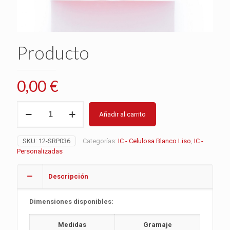
Producto
0,00
€
Producto
Añadir al carrito
cantidad
SKU:
12-SRP036
Categorías:
IC - Celulosa Blanco Liso
,
IC -
Personalizadas
Descripción
Dimensiones disponibles:
Medidas
Gramaje