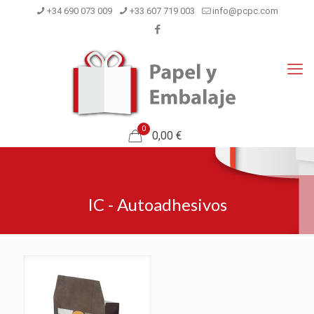
+34 690 073 009
+33 607 719 003
info@pcpc.com
0
0,00 €
IC - Autoadhesivos