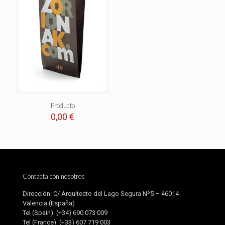
Producto
0,00
€
Contacta con nosotros
Dirección: C/ Arquitecto del Lago Segura Nº5 – 46014
Valencia (España)
Tel (Spain):
(+34) 690 073 009
Tel (France):
(+33) 607 719 003